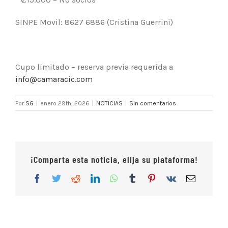
SINPE Movil: 8627 6886 (Cristina Guerrini)
Cupo limitado – reserva previa requerida a
info@camaracic.com
Por
SG
|
enero 29th, 2026
|
NOTICIAS
|
Sin comentarios
¡Comparta esta noticia, elija su plataforma!
Facebook
Twitter
Reddit
LinkedIn
WhatsApp
Tumblr
Pinterest
Vk
Correo
electrón