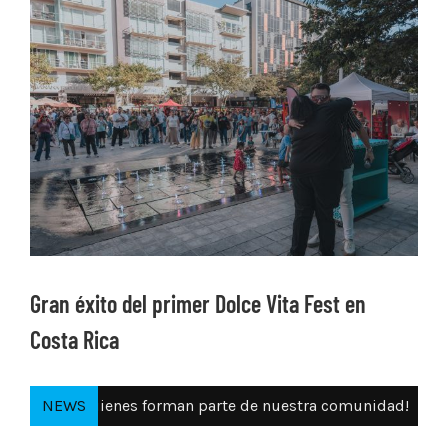
Ver
imagen
más
grande
Gran éxito del primer Dolce Vita Fest en
Costa Rica
rman parte de nuestra comunidad!
NEWS
31 Jul 26:
Destino It