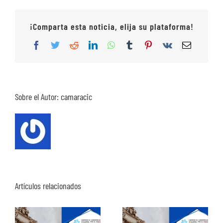
¡Comparta esta noticia, elija su plataforma!
Facebook
Twitter
Reddit
LinkedIn
WhatsApp
Tumblr
Pinterest
Vk
Correo
electrón
Sobre el Autor:
camaracic
Artículos relacionados