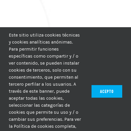
Este sitio utiliza cookies técnicas
y cookies analíticas anónimas.
Para permitir funciones
específicas como compartir y / o
ver contenido, se pueden instalar
cookies de terceros, solo con su
consentimiento, que permiten al
tercero perfilar a los usuarios. A
través de este banner, puede
ACEPTO
aceptar todas las cookies,
seleccionar las categorías de
© 2012–2025 |
CICIC
| Hosting:
Hosting Para PYMES
| Dev:
cookies que permite su uso y / o
MBAGIO.COM
| Todos los derechos reservados
cambiar sus preferencias. Para ver
la Política de cookies completa,