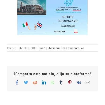
Por
SG
|
abril 4th, 2023
|
non pubblicare
|
Sin comentarios
¡Comparta esta noticia, elija su plataforma!
Facebook
Twitter
Reddit
LinkedIn
WhatsApp
Tumblr
Pinterest
Vk
Correo
electrón