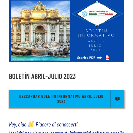
Ver
imagen
más
grande
BOLETÍN ABRIL-JULIO 2023
DESCARGAR BOLETÍN INFORMATIVO ABRIL JULIO
2023
Hey, ciao
Piacere di conoscerti.