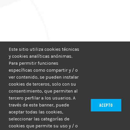
Este sitio utiliza cookies técnicas
y cookies analíticas anónimas.
Para permitir funciones
específicas como compartir y / o
ver contenido, se pueden instalar
cookies de terceros, solo con su
consentimiento, que permiten al
tercero perfilar a los usuarios. A
través de este banner, puede
ACEPTO
aceptar todas las cookies,
seleccionar las categorías de
© 2012–2025 |
CICIC
| Hosting:
Hosting Para PYMES
| Dev:
cookies que permite su uso y / o