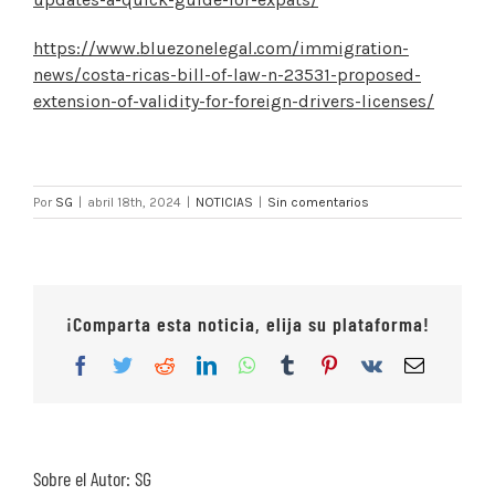
https://www.bluezonelegal.com/immigration-
news/costa-ricas-bill-of-law-n-23531-proposed-
extension-of-validity-for-foreign-drivers-licenses/
Por
SG
|
abril 18th, 2024
|
NOTICIAS
|
Sin comentarios
¡Comparta esta noticia, elija su plataforma!
Facebook
Twitter
Reddit
LinkedIn
WhatsApp
Tumblr
Pinterest
Vk
Correo
electrón
Sobre el Autor:
SG