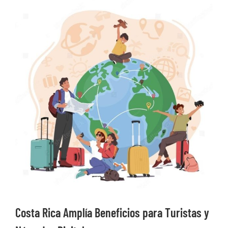
Ver
imagen
más
grande
Costa Rica Amplía Beneficios para Turistas y