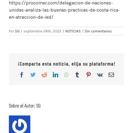
https://procomer.com/delegacion-de-naciones-
unidas-analiza-las-buenas-practicas-de-costa-rica-
en-atraccion-de-ied/
Por
SG
|
septiembre 26th, 2025
|
NOTICIAS
|
Sin comentarios
¡Comparta esta noticia, elija su plataforma!
Facebook
Twitter
Reddit
LinkedIn
WhatsApp
Tumblr
Pinterest
Vk
Correo
electrón
Sobre el Autor:
SG