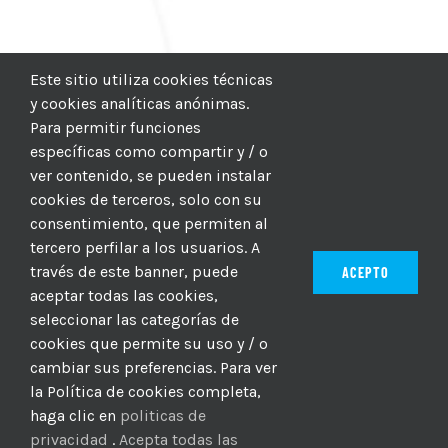
Este sitio utiliza cookies técnicas
y cookies analíticas anónimas.
Para permitir funciones
específicas como compartir y / o
ver contenido, se pueden instalar
cookies de terceros, solo con su
consentimiento, que permiten al
tercero perfilar a los usuarios. A
través de este banner, puede
ACEPTO
aceptar todas las cookies,
seleccionar las categorías de
© 2012–2025 |
CICIC
| Hosting:
Hosting Para PYMES
| Dev:
cookies que permite su uso y / o
MBAGIO.COM
| Todos los derechos reservados
cambiar sus preferencias. Para ver
la Política de cookies completa,
haga clic en
politicas de
Facebook
Twitter
YouTube
Instagram
WhatsApp
LinkedIn
Correo
privacidad
.
Acepta todas las
electrón