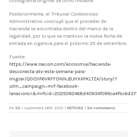
cronograma original se tornó inviable.
Posteriormente, el Tribunal Contencioso
Administrativo concluyó que el proceder de
Hacienda se encontraba dentro del marco de la
legalidad, por lo que se mantuvo la nueva fecha de
entrada en vigencia para el próximo 25 de setiembre.
Fuente:
https://www.nacion.com/economia/hacienda-
desconecta-atv-esta-semana-para-
migrar/QOIDIP6VRFFDNNJBJHXAPKLTZA/story/?
utm_campaign=mrf-facebook-
lanacioncr&mrfcid=2025092468d40934f099ca4fbc6d371
Por
SG
|
septiembre 26th, 2025
|
NOTICIAS
|
Sin comentarios