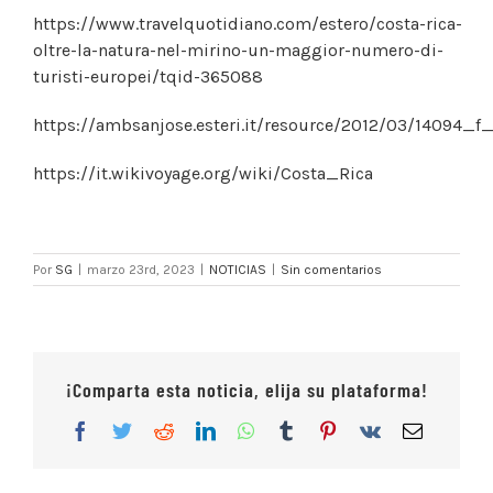
https://www.travelquotidiano.com/estero/costa-rica-
oltre-la-natura-nel-mirino-un-maggior-numero-di-
turisti-europei/tqid-365088
https://ambsanjose.esteri.it/resource/2012/03/14094_f
https://it.wikivoyage.org/wiki/Costa_Rica
Por
SG
|
marzo 23rd, 2023
|
NOTICIAS
|
Sin comentarios
¡Comparta esta noticia, elija su plataforma!
Facebook
Twitter
Reddit
LinkedIn
WhatsApp
Tumblr
Pinterest
Vk
Correo
electrón