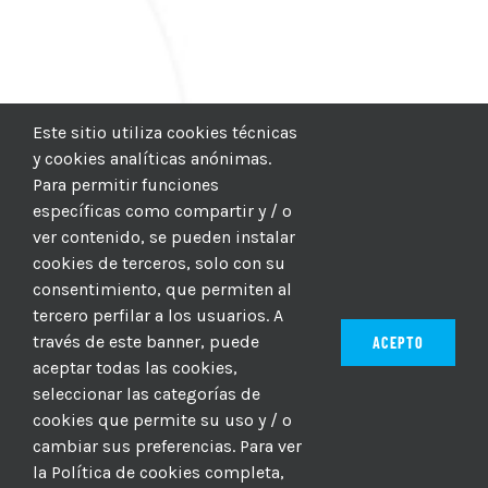
Este sitio utiliza cookies técnicas
y cookies analíticas anónimas.
Para permitir funciones
específicas como compartir y / o
ver contenido, se pueden instalar
cookies de terceros, solo con su
consentimiento, que permiten al
tercero perfilar a los usuarios. A
través de este banner, puede
ACEPTO
aceptar todas las cookies,
seleccionar las categorías de
© 2012–2025 |
CICIC
| Hosting:
Hosting Para PYMES
| Dev:
cookies que permite su uso y / o
MBAGIO.COM
| Todos los derechos reservados
cambiar sus preferencias. Para ver
la Política de cookies completa,