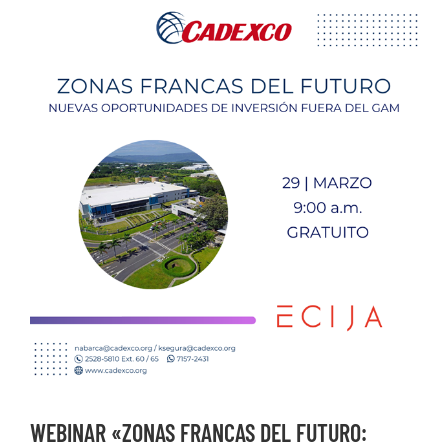
Ver
imagen
más
grande
WEBINAR «ZONAS FRANCAS DEL FUTURO: