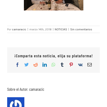
Por
camaracic
|
marzo 14th, 2018
|
NOTICIAS
|
Sin comentarios
¡Comparta esta noticia, elija su plataforma!
Facebook
Twitter
Reddit
LinkedIn
WhatsApp
Tumblr
Pinterest
Vk
Correo
electrón
Sobre el Autor:
camaracic