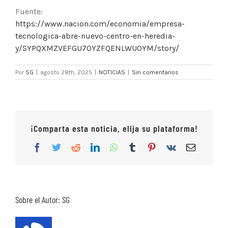
Fuente:
https://www.nacion.com/economia/empresa-
tecnologica-abre-nuevo-centro-en-heredia-
y/SYPQXMZVEFGU7OYZFQENLWUOYM/story/
Por
SG
|
agosto 28th, 2025
|
NOTICIAS
|
Sin comentarios
¡Comparta esta noticia, elija su plataforma!
Facebook
Twitter
Reddit
LinkedIn
WhatsApp
Tumblr
Pinterest
Vk
Correo
electrón
Sobre el Autor:
SG