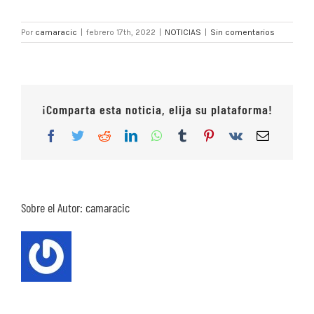
Por
camaracic
|
febrero 17th, 2022
|
NOTICIAS
|
Sin comentarios
¡Comparta esta noticia, elija su plataforma!
Facebook
Twitter
Reddit
LinkedIn
WhatsApp
Tumblr
Pinterest
Vk
Correo
electrón
Sobre el Autor:
camaracic