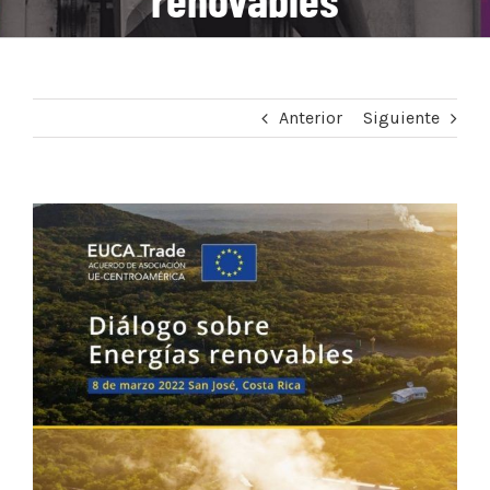
Anterior
Siguiente
Ver
imagen
más
grande