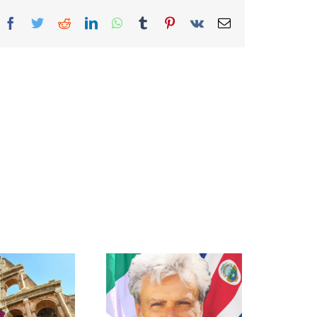
Facebook
Twitter
Reddit
LinkedIn
WhatsApp
Tumblr
Pinterest
Vk
Correo
electrónico