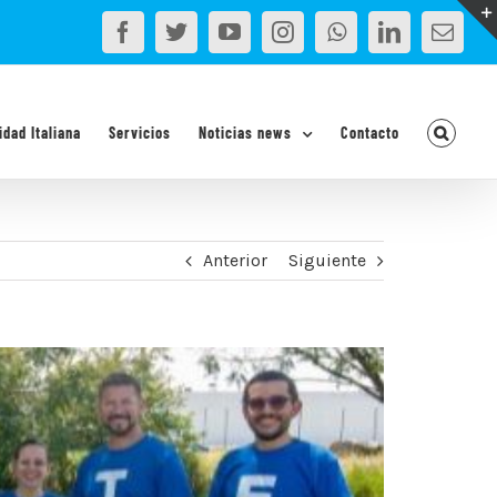
Facebook
Twitter
YouTube
Instagram
WhatsApp
LinkedIn
Corr
elec
idad Italiana
Servicios
Noticias news
Contacto
Anterior
Siguiente