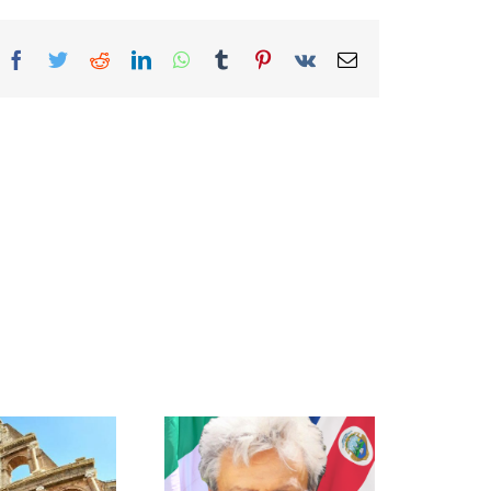
Facebook
Twitter
Reddit
LinkedIn
WhatsApp
Tumblr
Pinterest
Vk
Correo
electrónico