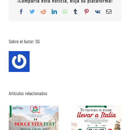
¡Comparta esta noticia, elija su plataforma!
Facebook
Twitter
Reddit
LinkedIn
WhatsApp
Tumblr
Pinterest
Vk
Correo
electrón
Sobre el Autor:
SG
Artículos relacionados