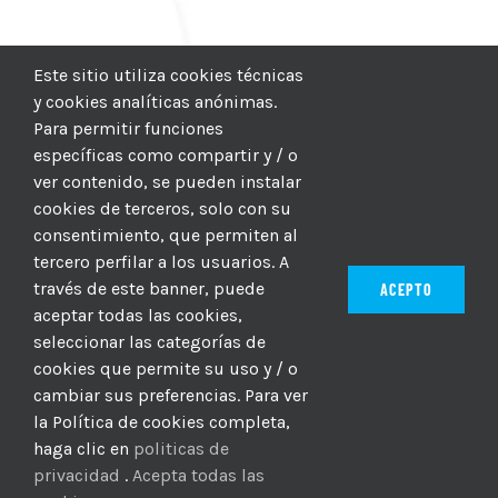
Este sitio utiliza cookies técnicas
y cookies analíticas anónimas.
Para permitir funciones
específicas como compartir y / o
ver contenido, se pueden instalar
cookies de terceros, solo con su
consentimiento, que permiten al
tercero perfilar a los usuarios. A
través de este banner, puede
ACEPTO
aceptar todas las cookies,
seleccionar las categorías de
© 2012–2025 |
CICIC
| Hosting:
Hosting Para PYMES
| Dev:
cookies que permite su uso y / o
MBAGIO.COM
| Todos los derechos reservados
cambiar sus preferencias. Para ver
la Política de cookies completa,
haga clic en
politicas de
Facebook
Twitter
YouTube
Instagram
WhatsApp
LinkedIn
Correo
privacidad
.
Acepta todas las
electrón