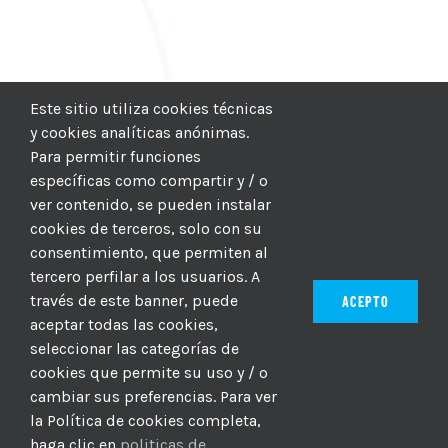
Este sitio utiliza cookies técnicas
y cookies analíticas anónimas.
Para permitir funciones
específicas como compartir y / o
ver contenido, se pueden instalar
cookies de terceros, solo con su
consentimiento, que permiten al
tercero perfilar a los usuarios. A
través de este banner, puede
ACEPTO
aceptar todas las cookies,
seleccionar las categorías de
© 2012–2025 |
CICIC
| Hosting:
Hosting Para PYMES
| Dev:
cookies que permite su uso y / o
MBAGIO.COM
| Todos los derechos reservados
cambiar sus preferencias. Para ver
la Política de cookies completa,
haga clic en
politicas de