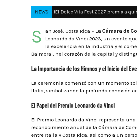
go 26:
¡El Dolce Vita Fest 2027 premia a quienes forman part
NEWS
S
an José, Costa Rica –
La Cámara de Com
Leonardo da Vinci 2023, un evento que
la excelencia en la industria y el come
Balmoral, nel corazón de la capital y distin
La Importancia de los Himnos y el Inicio del Ev
La ceremonia comenzó con un momento solemn
Italia, simbolizando la profunda conexión 
El Papel del Premio Leonardo da Vinci
El Premio Leonardo da Vinci representa una 
reconocimiento anual de la Cámara de Comer
entre Italia y Costa Rica, así como a un pe