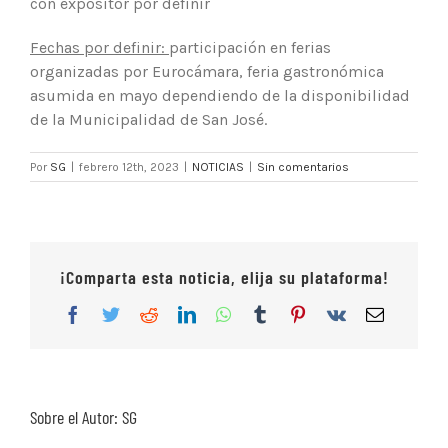
con expositor por definir
Fechas por definir:
participación en ferias
organizadas por Eurocámara, feria gastronómica
asumida en mayo dependiendo de la disponibilidad
de la Municipalidad de San José.
Por
SG
|
febrero 12th, 2023
|
NOTICIAS
|
Sin comentarios
¡Comparta esta noticia, elija su plataforma!
Facebook
Twitter
Reddit
LinkedIn
WhatsApp
Tumblr
Pinterest
Vk
Correo
electrón
Sobre el Autor:
SG