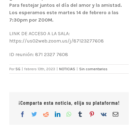
Para festejar juntos el día del amor y la amistad.
Los esperamos este martes 14 de febrero a las
7:30pm por ZOOM.
LINK DE ACCESO A LA SALA:
https://us02web.zoom.us/j/87123277608
ID reunión: 871 2327 7608
Por
SG
|
febrero 13th, 2023
|
NOTICIAS
|
Sin comentarios
¡Comparta esta noticia, elija su plataforma!
Facebook
Twitter
Reddit
LinkedIn
WhatsApp
Tumblr
Pinterest
Vk
Correo
electrón