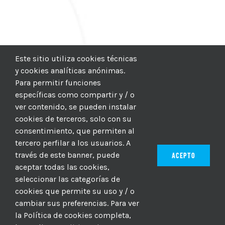
Este sitio utiliza cookies técnicas
y cookies analíticas anónimas.
Para permitir funciones
específicas como compartir y / o
ver contenido, se pueden instalar
cookies de terceros, solo con su
consentimiento, que permiten al
tercero perfilar a los usuarios. A
través de este banner, puede
ACEPTO
aceptar todas las cookies,
seleccionar las categorías de
© 2012–2025 |
CICIC
| Hosting:
Hosting Para PYMES
| Dev:
cookies que permite su uso y / o
MBAGIO.COM
| Todos los derechos reservados
cambiar sus preferencias. Para ver
la Política de cookies completa,