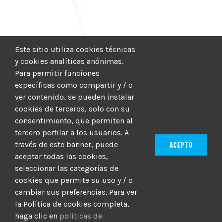
Este sitio utiliza cookies técnicas
y cookies analíticas anónimas.
Para permitir funciones
específicas como compartir y / o
ver contenido, se pueden instalar
cookies de terceros, solo con su
consentimiento, que permiten al
tercero perfilar a los usuarios. A
través de este banner, puede
ACEPTO
aceptar todas las cookies,
seleccionar las categorías de
© 2012–2025 |
CICIC
| Hosting:
Hosting Para PYMES
| Dev:
cookies que permite su uso y / o
MBAGIO.COM
| Todos los derechos reservados
cambiar sus preferencias. Para ver
la Política de cookies completa,
haga clic en
politicas de
Facebook
Twitter
YouTube
Instagram
WhatsApp
LinkedIn
Correo