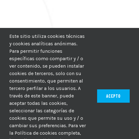
Este sitio utiliza cookies técnicas
y cookies analíticas anónimas.
Para permitir funciones
específicas como compartir y / o
ver contenido, se pueden instalar
cookies de terceros, solo con su
consentimiento, que permiten al
tercero perfilar a los usuarios. A
través de este banner, puede
ACEPTO
aceptar todas las cookies,
seleccionar las categorías de
© 2012–2025 |
CICIC
| Hosting:
Hosting Para PYMES
| Dev:
cookies que permite su uso y / o
MBAGIO.COM
| Todos los derechos reservados
cambiar sus preferencias. Para ver
la Política de cookies completa,