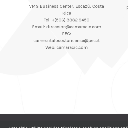
VMG Business Center, Escazú, Costa
Rica
Tel: +(506) 8882 9450
Email: direccion@camaracic.com
PEC:
cameraitalocostaricense@pec.it
Web: camaracic.com
© 2012–2025 |
CI