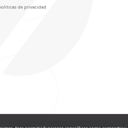
politicas de privacidad
CIC
| Hosting:
Hosting Para PYMES
| Dev:
MBAGIO.COM
| Todos los der