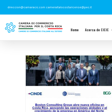
Saltar
direccion@camaracic.com cameraitalocostaricense@pec.it
al
contenido
Home
Acerca de CICIC