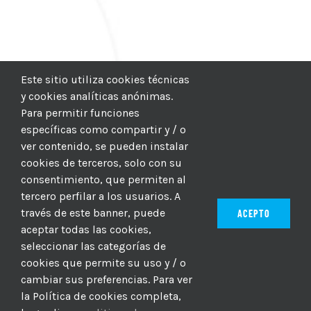
Este sitio utiliza cookies técnicas
y cookies analíticas anónimas.
Para permitir funciones
específicas como compartir y / o
ver contenido, se pueden instalar
cookies de terceros, solo con su
consentimiento, que permiten al
tercero perfilar a los usuarios. A
través de este banner, puede
ACEPTO
aceptar todas las cookies,
seleccionar las categorías de
© 2012–2025 |
CICIC
| Hosting:
Hosting Para PYMES
| Dev:
cookies que permite su uso y / o
MBAGIO.COM
| Todos los derechos reservados
cambiar sus preferencias. Para ver
la Política de cookies completa,