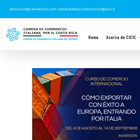
Saltar
direccion@camaracic.com cameraitalocostaricense@pec.it
al
contenido
Home
Acerca de CICIC