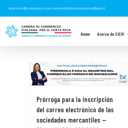
Saltar
direccion@camaracic.com cameraitalocostaricense@pec.it
al
contenido
Home
Acerca de CICIC
Prórroga para la inscripción
del correo electrónico de las
sociedades mercantiles —