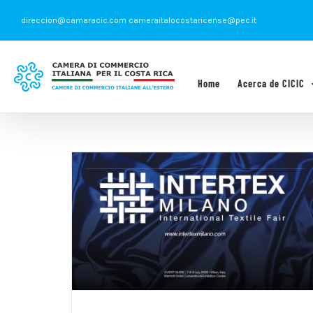
Saltar
direccion@camaracic.com cameraitalocostaricense@pec.it
al
contenido
Home
Acerca de CICIC