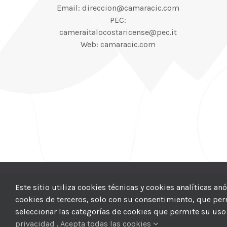
Email: direccion@camaracic.com
PEC:
cameraitalocostaricense@pec.it
Web: camaracic.com
© 2012–2025 |
CI
Este sitio utiliza cookies técnicas y cookies analíticas a
cookies de terceros, solo con su consentimiento, que permi
seleccionar las categorías de cookies que permite su uso 
privacidad
.
Acepta todas las cookies