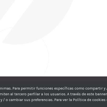
CIC
| Hosting:
Hosting Para PYMES
| Dev:
MBAGIO.COM
| Todos los der
nónimas. Para permitir funciones específicas como compartir y 
ten al tercero perfilar a los usuarios. A través de este banne
Facebook
Twitter
YouTube
Instagram
WhatsApp
LinkedIn
Correo
y / o cambiar sus preferencias. Para ver la Política de cookies
electrón