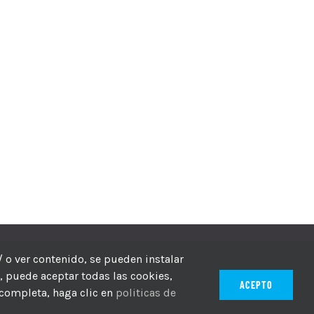
echos reservados
/ o ver contenido, se pueden instalar
r, puede aceptar todas las cookies,
ACEPTO
 completa, haga clic en
politicas de
ico