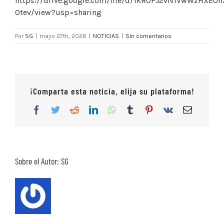
https://drive.google.com/file/d/1kR0PJ2vN1VwWzHXEOn
Otev/view?usp=sharing
Por
SG
|
mayo 27th, 2026
|
NOTICIAS
|
Sin comentarios
¡Comparta esta noticia, elija su plataforma!
Facebook
Twitter
Reddit
LinkedIn
WhatsApp
Tumblr
Pinterest
Vk
Correo
electrón
Sobre el Autor:
SG