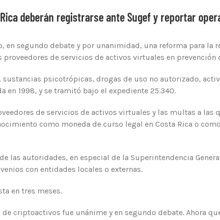
Rica deberán registrarse ante Sugef y reportar ope
, en segundo debate y por unanimidad, una reforma para la reg
s proveedores de servicios de activos virtuales en prevención d
s, sustancias psicotrópicas, drogas de uso no autorizado, acti
a en 1998, y se tramitó bajo el expediente 25.340.
oveedores de servicios de activos virtuales y las multas a las
ocimiento como moneda de curso legal en Costa Rica o como d
de las autoridades, en especial de la Superintendencia Genera
nvenios con entidades locales o externas.
sta en tres meses.
ol de criptoactivos fue unánime y en segundo debate. Ahora qu