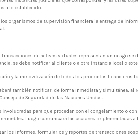
te las instancias judiciales que correspondan y las otras sup
s a lo establecido.
a los organismos de supervisión financiera la entrega de info
al.
 transacciones de activos virtuales representan un riesgo se
cia, se debe notificar al cliente o a otra instancia local o exte
nción y la inmovilización de todos los productos financieros b
eberá también notificar, de forma inmediata y simultánea, al Mi
l Consejo de Seguridad de las Naciones Unidas.
nes involucradas para que procedan con el congelamiento o con
o inmuebles. Luego comunicará las acciones implementadas a l
izar los informes, formularios y reportes de transacciones sosp