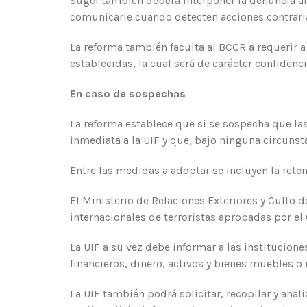
Sugef también deberá interponer la denuncia an
comunicarle cuando detecten acciones contraria
La reforma también faculta al BCCR a requerir 
establecidas, la cual será de carácter confidenci
En caso de sospechas
La reforma establece que si se sospecha que las
inmediata a la UIF y que, bajo ninguna circunstan
Entre las medidas a adoptar se incluyen la rete
El Ministerio de Relaciones Exteriores y Culto d
internacionales de terroristas aprobadas por e
La UIF a su vez debe informar a las institucio
financieros, dinero, activos y bienes muebles 
La UIF también podrá solicitar, recopilar y anal