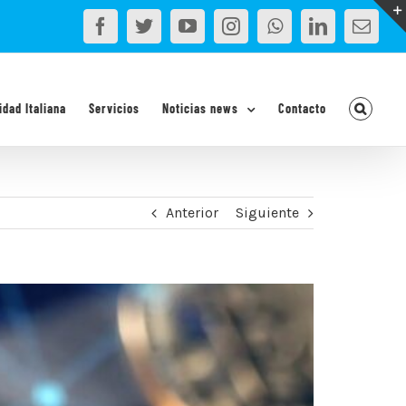
Facebook
Twitter
YouTube
Instagram
WhatsApp
LinkedIn
Corr
elec
idad Italiana
Servicios
Noticias news
Contacto
Anterior
Siguiente