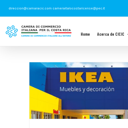
Saltar
direccion@camaracic.com cameraitalocostaricense@pec.it
al
contenido
Home
Acerca de CICIC