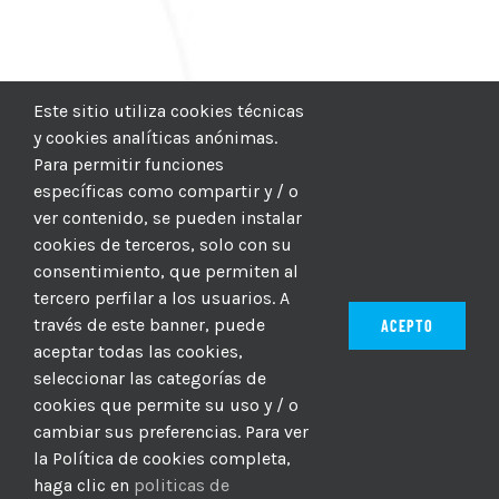
Este sitio utiliza cookies técnicas
y cookies analíticas anónimas.
Para permitir funciones
específicas como compartir y / o
ver contenido, se pueden instalar
cookies de terceros, solo con su
consentimiento, que permiten al
tercero perfilar a los usuarios. A
través de este banner, puede
ACEPTO
aceptar todas las cookies,
seleccionar las categorías de
© 2012–2025 |
CICIC
| Hosting:
Hosting Para PYMES
| Dev:
cookies que permite su uso y / o
MBAGIO.COM
| Todos los derechos reservados
cambiar sus preferencias. Para ver
la Política de cookies completa,
haga clic en
politicas de
Facebook
Twitter
YouTube
Instagram
WhatsApp
LinkedIn
Correo