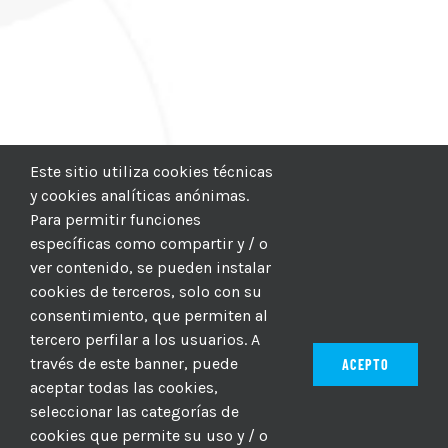
Este sitio utiliza cookies técnicas
y cookies analíticas anónimas.
Para permitir funciones
específicas como compartir y / o
ver contenido, se pueden instalar
cookies de terceros, solo con su
consentimiento, que permiten al
tercero perfilar a los usuarios. A
través de este banner, puede
ACEPTO
aceptar todas las cookies,
seleccionar las categorías de
© 2012–2025 |
CICIC
| Hosting:
Hosting Para PYMES
| Dev:
cookies que permite su uso y / o