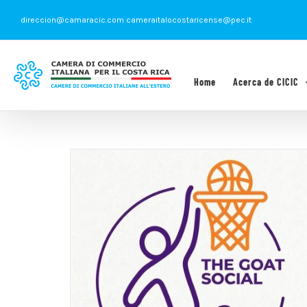
Saltar
direccion@camaracic.com cameraitalocostaricense@pec.it
al
contenido
Home
Acerca de CICIC