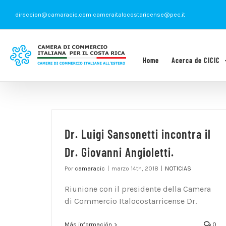
Saltar
direccion@camaracic.com cameraitalocostaricense@pec.it
al
contenido
Home
Acerca de CICIC
Dr. Luigi Sansonetti incontra il
Dr. Giovanni Angioletti.
Por
camaracic
|
marzo 14th, 2018
|
NOTICIAS
Riunione con il presidente della Camera
di Commercio Italocostarricense Dr.
Más información
0