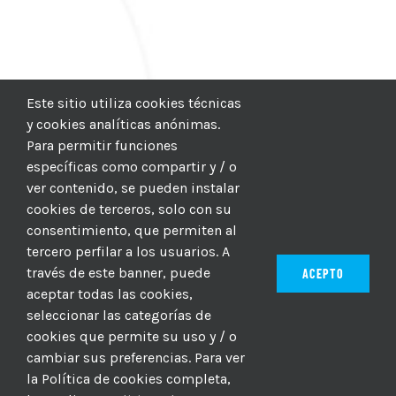
Este sitio utiliza cookies técnicas
y cookies analíticas anónimas.
Para permitir funciones
específicas como compartir y / o
ver contenido, se pueden instalar
cookies de terceros, solo con su
consentimiento, que permiten al
tercero perfilar a los usuarios. A
través de este banner, puede
ACEPTO
aceptar todas las cookies,
seleccionar las categorías de
© 2012–2025 |
CICIC
| Hosting:
Hosting Para PYMES
| Dev:
cookies que permite su uso y / o
MBAGIO.COM
| Todos los derechos reservados
cambiar sus preferencias. Para ver
la Política de cookies completa,