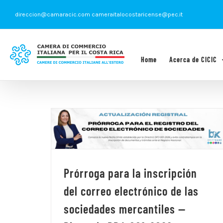
Saltar
direccion@camaracic.com cameraitalocostaricense@pec.it
al
contenido
Home
Acerca de CICIC
Prórroga para la inscripción
del correo electrónico de las
sociedades mercantiles —