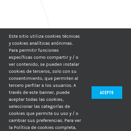
Este sitio utiliza cookies técnicas
y cookies analíticas anónimas.
Para permitir funciones
específicas como compartir y / o
ver contenido, se pueden instalar
cookies de terceros, solo con su
consentimiento, que permiten al
tercero perfilar a los usuarios. A
través de este banner, puede
ACEPTO
aceptar todas las cookies,
seleccionar las categorías de
© 2012–2025 |
CICIC
| Hosting:
Hosting Para PYMES
| Dev:
cookies que permite su uso y / o
MBAGIO.COM
| Todos los derechos reservados
cambiar sus preferencias. Para ver
la Política de cookies completa,