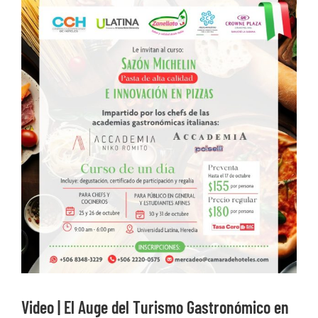
Ver
imagen
más
grande
Video | El Auge del Turismo Gastronómico en