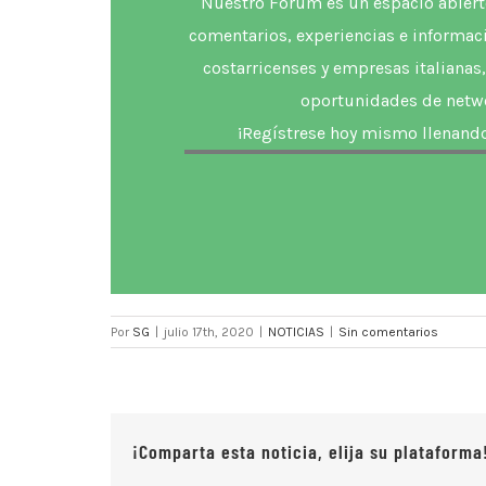
Nuestro Forum es un espacio abiert
comentarios, experiencias e informac
costarricenses y empresas italianas
oportunidades de netw
¡
Regístrese
hoy mismo llenando 
Por
SG
|
julio 17th, 2020
|
NOTICIAS
|
Sin comentarios
¡Comparta esta noticia, elija su plataforma