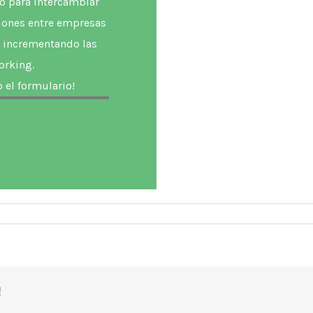
o para intercambiar
iones entre empresas
, incrementando las
orking.
el formulario!
!