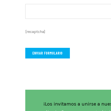
[recaptcha]
¡Los invitamos a unirse a nu