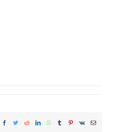
Facebook
Twitter
Reddit
LinkedIn
WhatsApp
Tumblr
Pinterest
Vk
Correo
electrónico