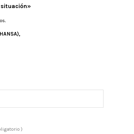
 situación»
os.
THANSA),
igatorio )