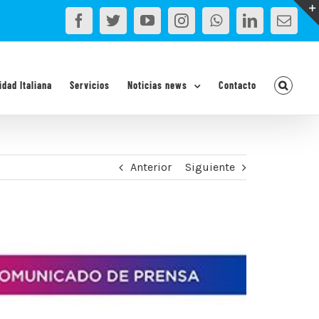
Facebook
Twitter
YouTube
Instagram
WhatsApp
LinkedIn
Corr
elec
idad Italiana
Servicios
Noticias news
Contacto
Anterior
Siguiente