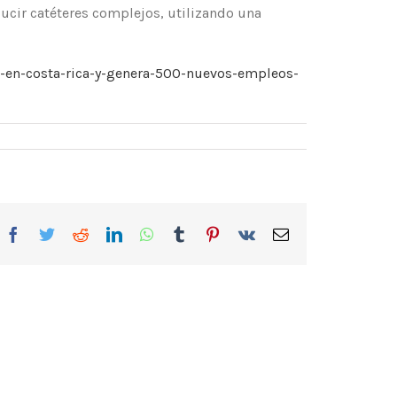
ucir catéteres complejos, utilizando una
-en-costa-rica-y-genera-500-nuevos-empleos-
Facebook
Twitter
Reddit
LinkedIn
WhatsApp
Tumblr
Pinterest
Vk
Correo
electrónico