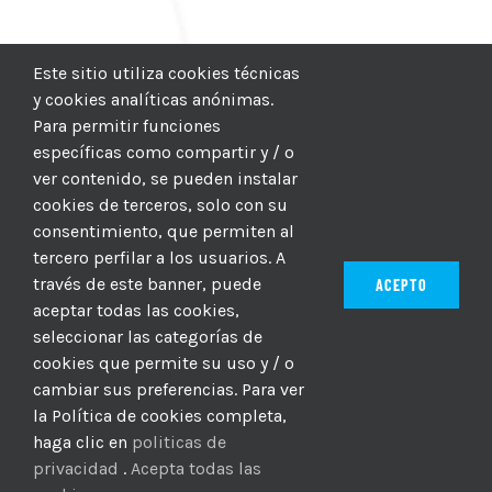
Este sitio utiliza cookies técnicas
y cookies analíticas anónimas.
Para permitir funciones
específicas como compartir y / o
ver contenido, se pueden instalar
cookies de terceros, solo con su
consentimiento, que permiten al
tercero perfilar a los usuarios. A
través de este banner, puede
ACEPTO
aceptar todas las cookies,
seleccionar las categorías de
© 2012–2025 |
CICIC
| Hosting:
Hosting Para PYMES
| Dev:
cookies que permite su uso y / o
MBAGIO.COM
| Todos los derechos reservados
cambiar sus preferencias. Para ver
la Política de cookies completa,
haga clic en
politicas de
Facebook
Twitter
YouTube
Instagram
WhatsApp
LinkedIn
Correo
privacidad
.
Acepta todas las
electrón