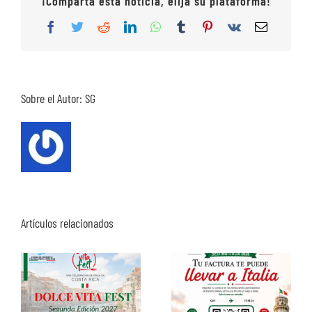
¡Comparta esta noticia, elija su plataforma!
Facebook
Twitter
Reddit
LinkedIn
WhatsApp
Tumblr
Pinterest
Vk
Correo
electrón
Sobre el Autor:
SG
Artículos relacionados