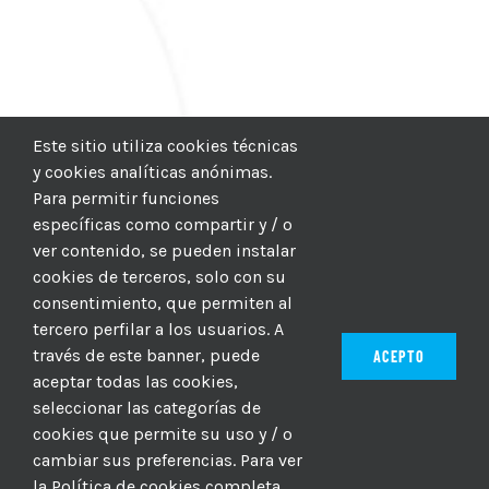
Este sitio utiliza cookies técnicas
y cookies analíticas anónimas.
Para permitir funciones
específicas como compartir y / o
ver contenido, se pueden instalar
cookies de terceros, solo con su
consentimiento, que permiten al
tercero perfilar a los usuarios. A
través de este banner, puede
ACEPTO
aceptar todas las cookies,
seleccionar las categorías de
© 2012–2025 |
CICIC
| Hosting:
Hosting Para PYMES
| Dev:
cookies que permite su uso y / o
MBAGIO.COM
| Todos los derechos reservados
cambiar sus preferencias. Para ver
la Política de cookies completa,