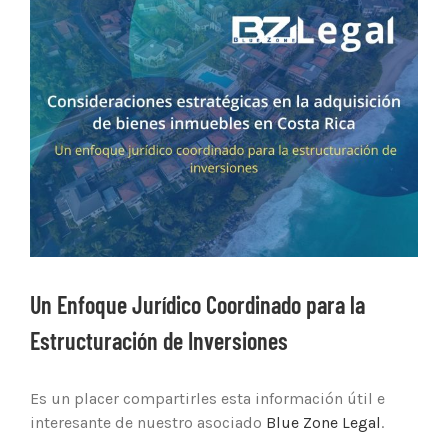
Ver
imagen
más
grande
Un Enfoque Jurídico Coordinado para la
Estructuración de Inversiones
Es un placer compartirles esta información útil e
interesante de nuestro asociado
Blue Zone Legal
.