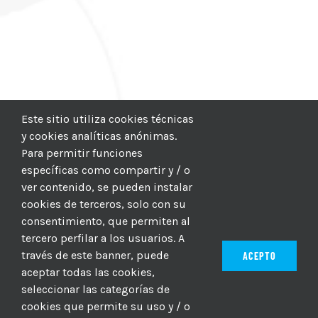
Este sitio utiliza cookies técnicas
y cookies analíticas anónimas.
Para permitir funciones
específicas como compartir y / o
ver contenido, se pueden instalar
cookies de terceros, solo con su
consentimiento, que permiten al
tercero perfilar a los usuarios. A
través de este banner, puede
ACEPTO
aceptar todas las cookies,
seleccionar las categorías de
© 2012–2025 |
CICIC
| Hosting:
Hosting Para PYMES
| Dev:
cookies que permite su uso y / o