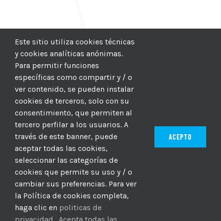
Este sitio utiliza cookies técnicas
y cookies analíticas anónimas.
Para permitir funciones
específicas como compartir y / o
ver contenido, se pueden instalar
cookies de terceros, solo con su
consentimiento, que permiten al
tercero perfilar a los usuarios. A
través de este banner, puede
ACEPTO
aceptar todas las cookies,
seleccionar las categorías de
© 2012–2025 |
CICIC
| Hosting:
Hosting Para PYMES
| Dev:
cookies que permite su uso y / o
MBAGIO.COM
| Todos los derechos reservados
cambiar sus preferencias. Para ver
la Política de cookies completa,
haga clic en
politicas de
Facebook
Twitter
YouTube
Instagram
WhatsApp
LinkedIn
Correo
privacidad
.
Acepta todas las