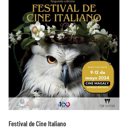
Ver
imagen
más
grande
Festival de Cine Italiano