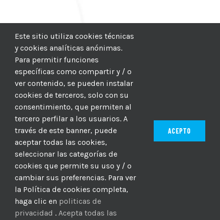
Este sitio utiliza cookies técnicas
y cookies analíticas anónimas.
Para permitir funciones
específicas como compartir y / o
ver contenido, se pueden instalar
cookies de terceros, solo con su
consentimiento, que permiten al
tercero perfilar a los usuarios. A
través de este banner, puede
ACEPTO
aceptar todas las cookies,
seleccionar las categorías de
© 2012–2025 |
CICIC
| Hosting:
Hosting Para PYMES
| Dev:
cookies que permite su uso y / o
MBAGIO.COM
| Todos los derechos reservados
cambiar sus preferencias. Para ver
la Política de cookies completa,
haga clic en
politicas de
Facebook
Twitter
YouTube
Instagram
WhatsApp
LinkedIn
Correo
privacidad
.
Acepta todas las
electrón