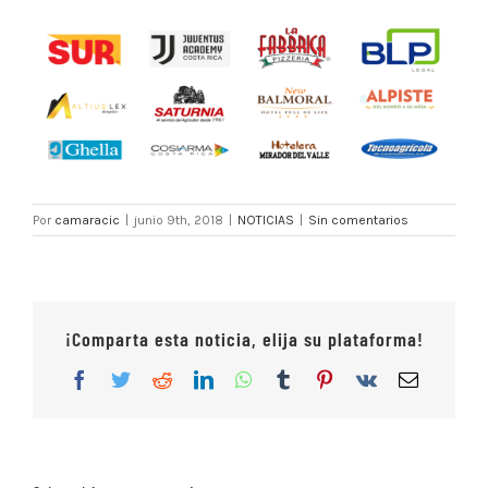
Por
camaracic
|
junio 9th, 2018
|
NOTICIAS
|
Sin comentarios
¡Comparta esta noticia, elija su plataforma!
Facebook
Twitter
Reddit
LinkedIn
WhatsApp
Tumblr
Pinterest
Vk
Correo
electrón